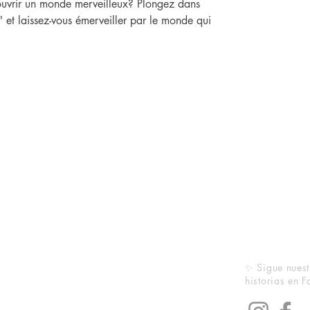
couvrir un monde merveilleux? Plongez dans
" et laissez-vous émerveiller par le monde qui
✨ Sigue nuest
s:
hello@lyonreads.com
historias en 