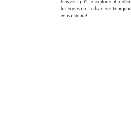
Êtes-vous prêts à explorer et à dé
les pages de "Le livre des Pourquoi
vous entoure!
Consultas comerciales y generale