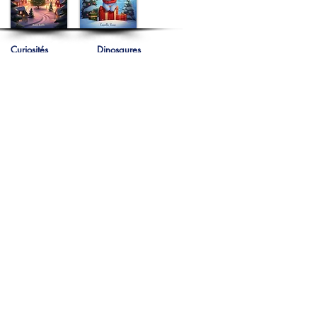
Curiosités
Dinosaures
Estime de soi
🇪🇸
España