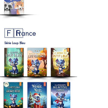
🇫🇷
France
Série Loup Bleu