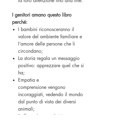
la loro attenzione fino alla fine.
I genitori amano questo libro
perché:
I bambini riconosceranno il
valore del ambiente familiare e
l’amore delle persone che li
circondano;
La storia regala un messaggio
positivo: apprezzare quel che si
ha;
Empatia e
comprensione vengono
incoraggiati, vedendo il mondo
dal punto di vista dei diversi
animali;
Rafforza la complicità tra
genitori e figli grazie alla
lettura.