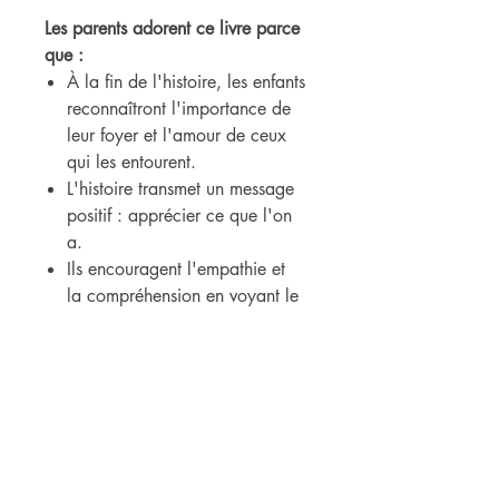
Les parents adorent ce livre parce
que :
À la fin de l'histoire, les enfants
reconnaîtront l'importance de
leur foyer et l'amour de ceux
qui les entourent.
L'histoire transmet un message
positif : apprécier ce que l'on
a.
Ils encouragent l'empathie et
la compréhension en voyant le
monde à travers les yeux des
différents animaux.
Elle renforce la complicité entre
les parents et les enfants grâce
à la lecture.
💙 Une surprise spéciale attend