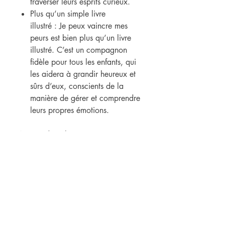
traverser leurs esprits curieux.
Plus qu’un simple livre
illustré : Je peux vaincre mes
peurs est bien plus qu’un livre
illustré. C’est un compagnon
fidèle pour tous les enfants, qui
les aidera à grandir heureux et
sûrs d’eux, conscients de la
manière de gérer et comprendre
leurs propres émotions.
N’attendez plus !
Il n’y a pas d’émotion trop grande
à affronter, ni de peur trop difficile
à surmonter ! Aidez vos enfants à
grandir
avec confiance et sérénité en
ajoutant Je peux vaincre mes