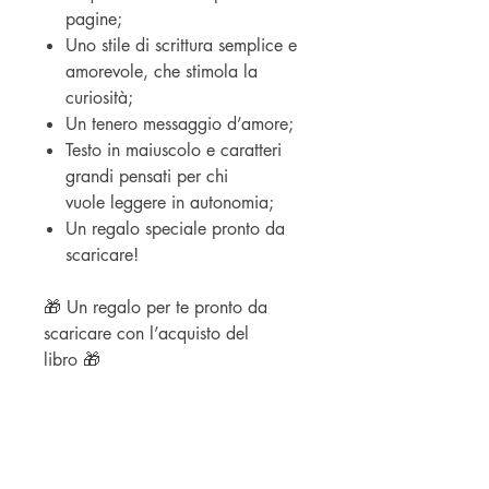
pagine;
Uno stile di scrittura semplice e
amorevole, che stimola la
curiosità;
Un tenero messaggio d’amore;
Testo in maiuscolo e caratteri
grandi pensati per chi
vuole leggere in autonomia;
Un regalo speciale pronto da
scaricare!
🎁 Un regalo per te pronto da
scaricare con l’acquisto del
libro 🎁
Aggiungi questo libro al carrello e
fai un meraviglioso regalo a te e al
tuo bambino… preparatevi a