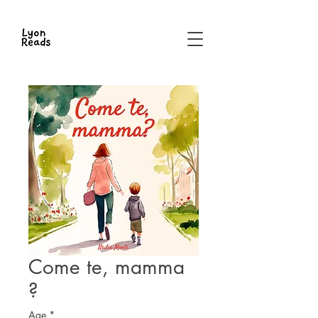
Come te, mamma
?
Age
*