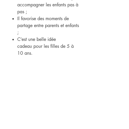
accompagner les enfants pas à
pas ;
Il favorise des moments de
partage entre parents et enfants
;
C’est une belle idée
cadeau pour les filles de 5 à
10 ans.
⭐🎁 Une surprise spéciale à
télécharger à l’intérieur du livre 🎁
⭐
Offrez à votre enfant une lecture
pleine de douceur — et partagez
ensemble un merveilleux moment
d’évasion.