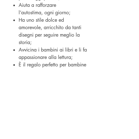
Aiuta a rafforzare
l’autostima, ogni giorno;
Ha uno stile dolce ed
amorevole, arricchito da tanti
disegni per seguire meglio la
storia;
Avvicina i bambini ai libri e li fa
appassionare alla lettura;
È il regalo perfetto per bambine
di ogni età.
⭐🎁 Un regalo speciale pronto da
scaricare all’interno del libro 🎁⭐
Regala una vita piena di sorrisi
alla tua bambina, tuffati in queste
pagine e aiutala a crescere felice
e sicura di sé!