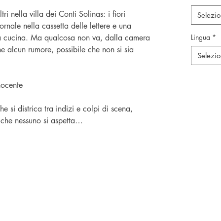
i nella villa dei Conti Solinas: i fiori
Selezi
ornale nella cassetta delle lettere e una
lla cucina. Ma qualcosa non va, dalla camera
Lingua
*
e alcun rumore, possibile che non si sia
Selezi
nocente
he si districa tra indizi e colpi di scena,
la che nessuno si aspetta…