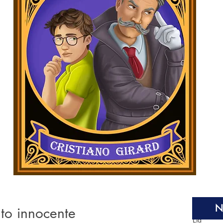
N
nto innocente
Età
*