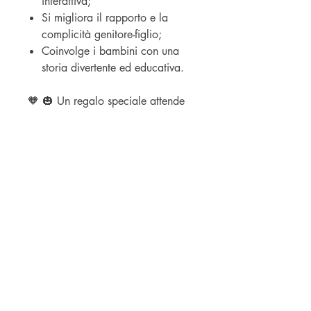
interattiva;
Si migliora il rapporto e la
complicità genitore-figlio;
Coinvolge i bambini con una
storia divertente ed educativa.
🧡 🎃 Un regalo speciale attende
tutti i lettori, è pronto da scaricare
(istruzioni all’interno del libro) 🎃
🧡
Fai un regalo indimenticabile ai
tuoi bambini, leggete assieme
questa storia e scoprite dove sono
finite tutte le zucche!
NEGOZIO