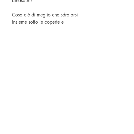
dinosauri!
Cosa c’è di meglio che sdraiarsi
insieme sotto le coperte e
viaggiare con la fantasia tra le
soleggiate terre preistoriche?
Fai un regalo speciale ai tuoi
bambini, leggete assieme queste
storie e tuffatevi in un mondo di
dinosauri.
BOUTIQUE