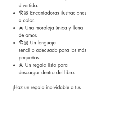
divertida.
🎅🏼 Encantadoras ilustraciones
a color.
🎄 Una moraleja única y llena
de amor.
🎅🏼 Un lenguaje
sencillo adecuado para los más
pequeños.
🎄 Un regalo listo para
descargar dentro del libro.
¡Haz un regalo inolvidable a tus
niños, lean juntos este libro y
prepárense para vivir la magia de
la Navidad!
BOUTIQUE